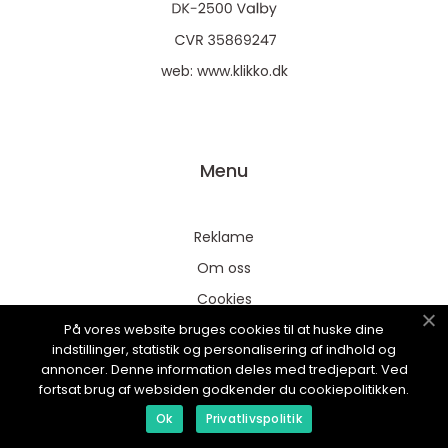
web:
www.klikko.dk
Menu
Reklame
Om oss
Cookies
På vores website bruges cookies til at huske dine
Kontakt Oss
indstillinger, statistik og personalisering af indhold og
Sitemap
annoncer. Denne information deles med tredjepart. Ved
fortsat brug af websiden godkender du cookiepolitikken.
Ok
Privatlivspolitik