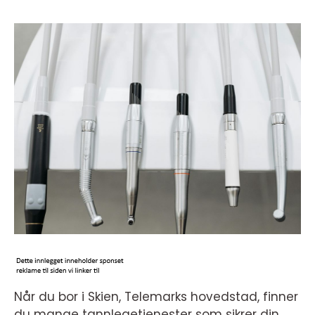
Når du bor i Skien, Telemarks hovedstad, finner
du mange tannlegetjenester som sikrer din