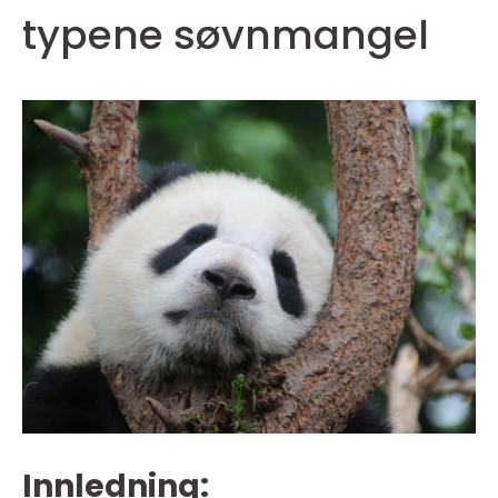
typene søvnmangel
Innledning: