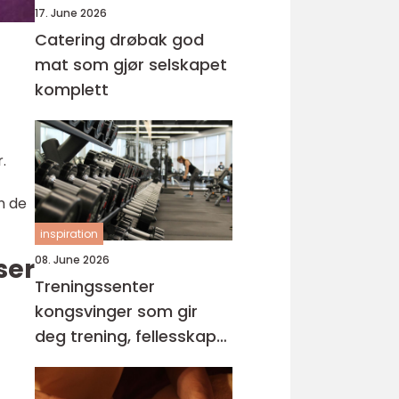
17. June 2026
Catering drøbak god
mat som gjør selskapet
komplett
.
n de
inspiration
ser
08. June 2026
Treningssenter
kongsvinger som gir
deg trening, fellesskap
og pusterom