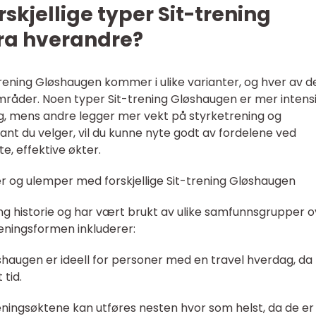
rskjellige typer Sit-trening
ra hverandre?
-trening Gløshaugen kommer i ulike varianter, og hver av 
mråder. Noen typer Sit-trening Gløshaugen er mer intens
g, mens andre legger mer vekt på styrketrening og
ant du velger, vil du kunne nyte godt av fordelene ved
e, effektive økter.
r og ulemper med forskjellige Sit-trening Gløshaugen
ng historie og har vært brukt av ulike samfunnsgrupper o
eningsformen inkluderer:
øshaugen er ideell for personer med en travel hverdag, da
tid.
 Treningsøktene kan utføres nesten hvor som helst, da de er