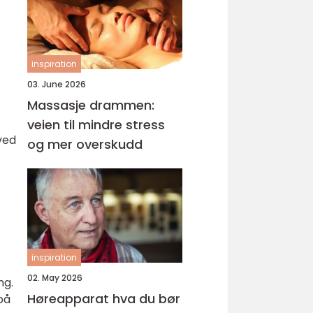
inspiration
03. June 2026
Massasje drammen:
veien til mindre stress
ved
og mer overskudd
inspiration
02. May 2026
ng.
Høreapparat hva du bør
på