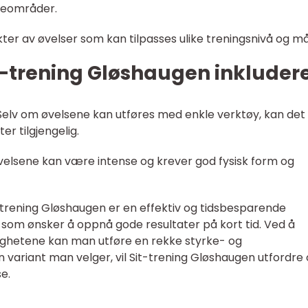
tteområder.
ekter av øvelser som kan tilpasses ulike treningsnivå og må
-trening Gløshaugen inkludere
r: Selv om øvelsene kan utføres med enkle verktøy, kan det
er tilgjengelig.
 øvelsene kan være intense og krever god fysisk form og
t-trening Gløshaugen er en effektiv og tidsbesparende
 som ønsker å oppnå gode resultater på kort tid. Ved å
lighetene kan man utføre en rekke styrke- og
n variant man velger, vil Sit-trening Gløshaugen utfordre
e.