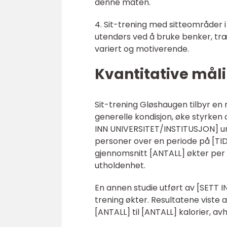
denne måten.
4. Sit-trening med sitteområder 
utendørs ved å bruke benker, træ
variert og motiverende.
Kvantitative mål
Sit-trening Gløshaugen tilbyr en
generelle kondisjon, øke styrken o
INN UNIVERSITET/INSTITUSJON] un
personer over en periode på [TID
gjennomsnitt [ANTALL] økter per 
utholdenhet.
En annen studie utført av [SETT I
trening økter. Resultatene viste 
[ANTALL] til [ANTALL] kalorier, av