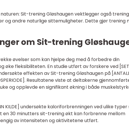
i naturen: Sit-trening Gløshaugen vektlegger også trening
r og andre naturlige sittemuligheter. Dette gjør trening
inger om Sit-trening Gløshaug
 rekke øvelser som kan hjelpe deg med å forbedre din
g øke fleksibiliteten. En studie utført av forskere ved [SE
dersøkte effekten av Sit-trening Gløshaugen på [ANTAL
SPERIODE]. Resultatene viste at deltakerne gjennomførte
uke og opplevde en signifikant økning i både muskelstyrk
NN KILDE] undersøkte kaloriforbrenningen ved ulike typer 
at en 30 minutters sit-trening økt kan forbrenne mellom
hengig av intensiteten og aktivitetene utført.