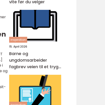
vite før du velger
 mer
en
inspiration
15. April 2026
Barne og
TT
L]
ungdomsarbeider
 i
fagbrev veien til et trygt
e og
yrke med mening
sit-
inspiration