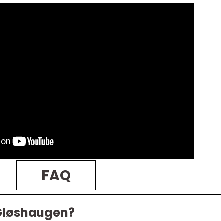
FAQ
 Gløshaugen?