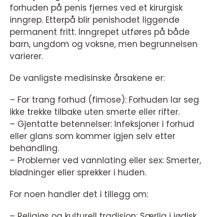
forhuden på penis fjernes ved et kirurgisk
inngrep. Etterpå blir penishodet liggende
permanent fritt. Inngrepet utføres på både
barn, ungdom og voksne, men begrunnelsen
varierer.
De vanligste medisinske årsakene er:
– For trang forhud (fimose): Forhuden lar seg
ikke trekke tilbake uten smerte eller rifter.
– Gjentatte betennelser: Infeksjoner i forhud
eller glans som kommer igjen selv etter
behandling.
– Problemer ved vannlating eller sex: Smerter,
blødninger eller sprekker i huden.
For noen handler det i tillegg om:
– Religiøs og kulturell tradisjon: Særlig i jødisk