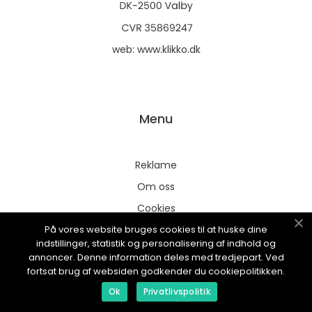
web:
www.klikko.dk
Menu
Reklame
Om oss
Cookies
På vores website bruges cookies til at huske dine
Kontakt Oss
indstillinger, statistik og personalisering af indhold og
Sitemap
annoncer. Denne information deles med tredjepart. Ved
fortsat brug af websiden godkender du cookiepolitikken.
Ok
Privatlivspolitik