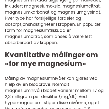
inkludert magnesiumoksid, magnesiumcitrat,
magnesiumkarbonat og magnesiumglysinat.
Hver type har forskjellige fordeler og
absorpsjonshastigheter i kroppen. En populær
form for magnesiumtilskudd er
magnesiumcitrat, som anses å være lett
absorberbart av kroppen.
Kvantitative målinger om
«for mye magnesium»
Måling av magnesiumnivåer kan gjøres ved
hjelp av en blodprøve. Normalt
magnesiumnivå i blodet varierer mellom 1,7 og
2,3 milligram per desiliter (mg/dL). Ved
hypermagnesemi stiger disse nivåene, og et
kjent referanseenhet er en verdi over 2,3