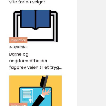
vite før du velger
inspiration
15. April 2026
Barne og
ungdomsarbeider
fagbrev veien til et trygt
yrke med mening
inspiration