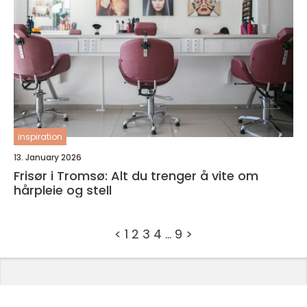
inspiration
13. January 2026
Frisør i Tromsø: Alt du trenger å vite om
hårpleie og stell
<
1
2
3
4
…
9
>