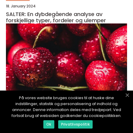
18. January 2024
SALTER: En dybdegående analyse av
forskjellige typer, fordeler og ulemper
På vores website bruges cookies til at huske dine
indstillinger, statistik og personalisering af indhold og
annoncer. Denne information deles med tredjepart. Ved
redaktionel
fortsat brug af websiden godkender du cookiepolitikken.
18. January 2024
Ok
Privatlivspolitik
D Vitamin Mangel og Alkohol: En